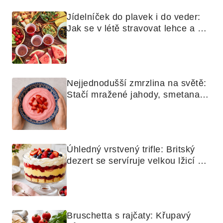
Jídelníček do plavek i do veder: 
Jak se v létě stravovat lehce a 
chytře
Nejjednodušší zmrzlina na světě: 
Stačí mražené jahody, smetana a 
mixér
Úhledný vrstvený trifle: Britský 
dezert se servíruje velkou lžicí 
skoro jako bramborová kaše
Bruschetta s rajčaty: Křupavý 