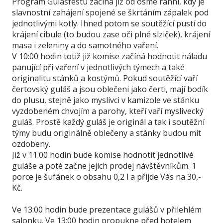
Program Gulášfestu začíná již od osmé ranní, kdy je
slavnostní zahájení spojené se škrtáním zápalek pod
jednotlivými kotly. Ihned potom se soutěžící pustí do
krájení cibule (to budou zase oči plné slziček), krájení
masa i zeleniny a do samotného vaření.
V 10:00 hodin totiž již komise začíná hodnotit náladu
panující při vaření v jednotlivých týmech a také
originalitu stánků a kostýmů. Pokud soutěžící vaří
čertovský guláš a jsou oblečeni jako čerti, mají bodík
do plusu, stejně jako myslivci v kamizole ve stánku
vyzdobeném chvojím a parohy, kteří vaří myslivecký
guláš. Prostě každý guláš je originál a tak i soutěžní
týmy budu originálně oblečeny a stánky budou mít
ozdobeny.
Již v 11:00 hodin bude komise hodnotit jednotlivé
guláše a poté začne jejich prodej návštěvníkům. 1
porce je šufánek o obsahu 0,2 l a přijde Vás na 30,-
Kč.
Ve 13:00 hodin bude prezentace gulášů v přilehlém
salonku. Ve 13:00 hodin propukne před hotelem