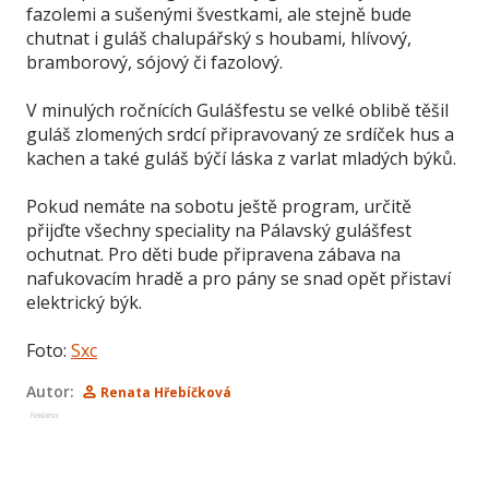
fazolemi a sušenými švestkami, ale stejně bude
chutnat i guláš chalupářský s houbami, hlívový,
bramborový, sójový či fazolový.
V minulých ročnících Gulášfestu se velké oblibě těšil
guláš zlomených srdcí připravovaný ze srdíček hus a
kachen a také guláš býčí láska z varlat mladých býků.
Pokud nemáte na sobotu ještě program, určitě
přijďte všechny speciality na Pálavský gulášfest
ochutnat. Pro děti bude připravena zábava na
nafukovacím hradě a pro pány se snad opět přistaví
elektrický býk.
Foto:
Sxc
Autor:
Renata Hřebíčková
Reklama