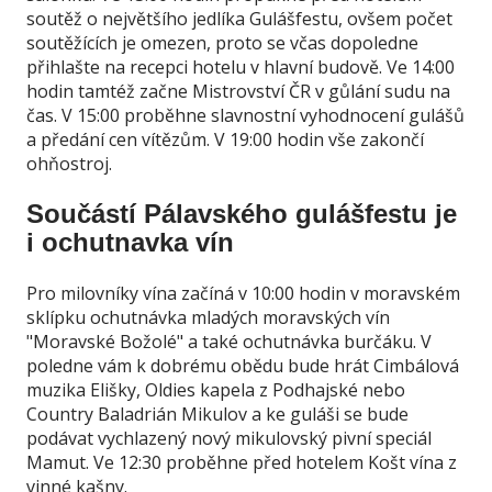
soutěž o největšího jedlíka Gulášfestu, ovšem počet
soutěžících je omezen, proto se včas dopoledne
přihlašte na recepci hotelu v hlavní budově. Ve 14:00
hodin tamtéž začne Mistrovství ČR v gůlání sudu na
čas. V 15:00 proběhne slavnostní vyhodnocení gulášů
a předání cen vítězům. V 19:00 hodin vše zakončí
ohňostroj.
Součástí Pálavského gulášfestu je
i ochutnavka vín
Pro milovníky vína začíná v 10:00 hodin v moravském
sklípku ochutnávka mladých moravských vín
"Moravské Božolé" a také ochutnávka burčáku. V
poledne vám k dobrému obědu bude hrát Cimbálová
muzika Elišky, Oldies kapela z Podhajské nebo
Country Baladrián Mikulov a ke guláši se bude
podávat vychlazený nový mikulovský pivní speciál
Mamut. Ve 12:30 proběhne před hotelem Košt vína z
vinné kašny.