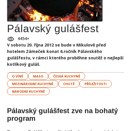
Pálavský gulášfest
4454
×
V sobotu 20. října 2012 se bude v Mikulově před
hotelem Zámeček konat 6.ročník Pálavského
gulášfestu, v rámci kterého proběhne soutěž o nejlepší
kotlíkový guláš.
O VÍNĚ
MASO
ČESKÁ KUCHYNĚ
MEZINÁRODNÍ KUCHYNĚ
CHUTĚ
PŘÍLEŽITOSTI
NÁRODNÍ KUCHYNĚ
Pálavský gulášfest zve na bohatý
program