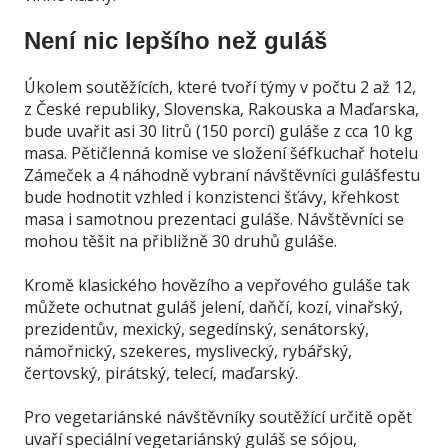
Není nic lepšího než guláš
Úkolem soutěžících, které tvoří týmy v počtu 2 až 12,
z České republiky, Slovenska, Rakouska a Maďarska,
bude uvařit asi 30 litrů (150 porcí) guláše z cca 10 kg
masa. Pětičlenná komise ve složení šéfkuchař hotelu
Zámeček a 4 náhodně vybraní návštěvníci gulášfestu
bude hodnotit vzhled i konzistenci šťávy, křehkost
masa i samotnou prezentaci guláše. Návštěvníci se
mohou těšit na přibližně 30 druhů guláše.
Kromě klasického hovězího a vepřového guláše tak
můžete ochutnat guláš jelení, daňčí, kozí, vinařský,
prezidentův, mexický, segedínský, senátorský,
námořnický, szekeres, myslivecký, rybářský,
čertovský, pirátský, telecí, maďarský.
Pro vegetariánské návštěvníky soutěžící určitě opět
uvaří speciální vegetariánský guláš se sójou,