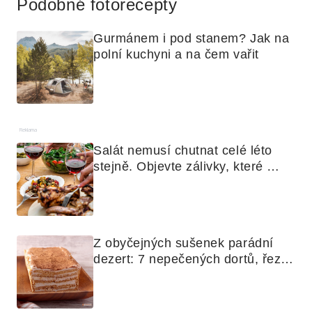
Podobné fotorecepty
Gurmánem i pod stanem? Jak na 
polní kuchyni a na čem vařit
Reklama
Salát nemusí chutnat celé léto 
stejně. Objevte zálivky, které 
využijete i na maso, nudle nebo 
grilovanou zeleninu
Z obyčejných sušenek parádní 
dezert: 7 nepečených dortů, řezů 
a koláčů