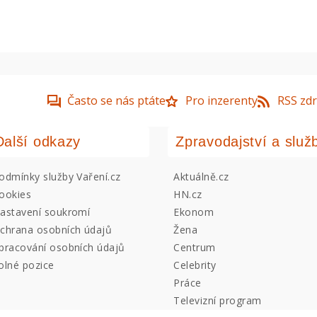
Často se nás ptáte
Pro inzerenty
RSS zdr
Další odkazy
Zpravodajství a služ
odmínky služby Vaření.cz
Aktuálně.cz
ookies
HN.cz
astavení soukromí
Ekonom
chrana osobních údajů
Žena
pracování osobních údajů
Centrum
olné pozice
Celebrity
Práce
Televizní program