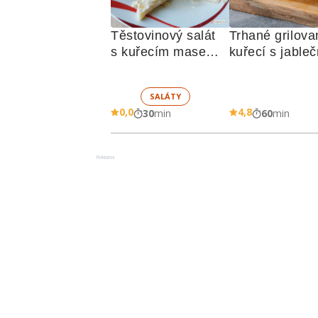
Těstovinový salát 
Trhané grilova
s kuřecím masem 
kuřecí s jableč
a zeleninou 
omáčkou
SALÁTY
0,0
4,8
30
min
60
min
Reklama