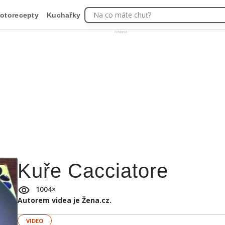
Na co máte chuť?
otorecepty
Kuchařky
Reklama
Kuře Cacciatore
1004
×
Autorem videa je Žena.cz.
VIDEO