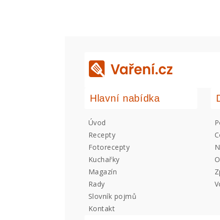
Hlavní nabídka
Úvod
P
Recepty
C
Fotorecepty
N
Kuchařky
O
Magazín
Z
Rady
V
Slovník pojmů
Kontakt