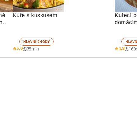
né 
Kuře s kuskusem
Kuřecí p
nou 
domácím
nudlička
HLAVNÍ CHODY
HLAVN
5,0
4,8
75
min
160