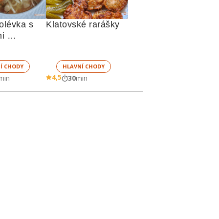
olévka s 
Klatovské rarášky
i 
mi
Í CHODY
HLAVNÍ CHODY
4,5
min
30
min