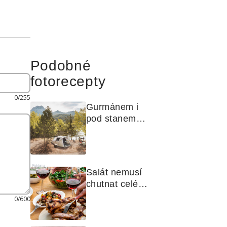
Podobné
fotorecepty
0/255
Gurmánem i 
pod stanem? 
Jak na polní 
kuchyni a na 
čem vařit
Reklama
Salát nemusí 
chutnat celé 
léto stejně. 
0/600
Objevte 
zálivky, které 