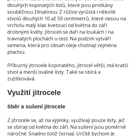
dlouhých kopinatých listů, které jsou protkány
souběžnou žilnatinou. Z růžice vyrůstá i několik
stvolů dlouhých 10 až 50 centimetrů, které nesou na
vrcholu malý klas kvetoucí od května do září
drobnými květy. Jitroceli se daří na loukách i na
travnatých plochách u cest. Na podzim vytváří
semena, která pro obsah oleje chutnají zejména
ptactvu.
Příbuzný jitrocele kopinatého, jitrocel větší, má kratší
stvol a menší oválné listy. Také se sbírá a
zužitkovává.
Využití jitrocele
Sběr a sušení jitrocele
Z jitrocele se, až na výjimky, využívají pouze listy, jež
se sbírají od května do září. Na sušení jsou poměrně
náročné. Snadno totiž černají. Určitě bychom je