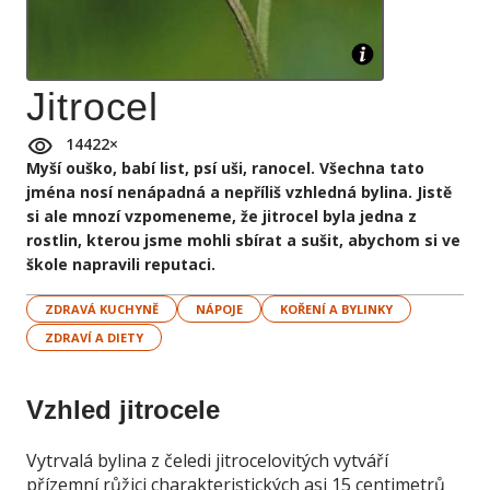
Jitrocel
14422
×
Myší ouško, babí list, psí uši, ranocel. Všechna tato
jména nosí nenápadná a nepříliš vzhledná bylina. Jistě
si ale mnozí vzpomeneme, že jitrocel byla jedna z
rostlin, kterou jsme mohli sbírat a sušit, abychom si ve
škole napravili reputaci.
ZDRAVÁ KUCHYNĚ
NÁPOJE
KOŘENÍ A BYLINKY
ZDRAVÍ A DIETY
Vzhled jitrocele
Vytrvalá bylina z čeledi jitrocelovitých vytváří
přízemní růžici charakteristických asi 15 centimetrů