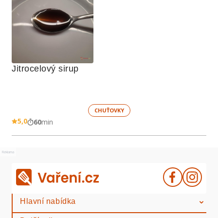
Jitrocelový sirup
CHUŤOVKY
5,0
60
min
Reklama
Hlavní nabídka