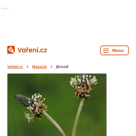
Reklama
Vaření.cz
Magazín
Jitrocel