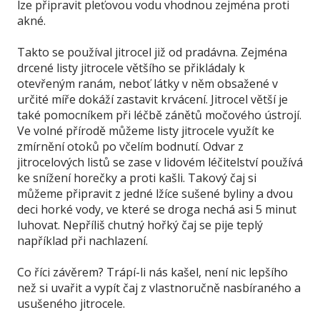
lze připravit pleťovou vodu vhodnou zejména proti
akné.
Takto se používal jitrocel již od pradávna. Zejména
drcené listy jitrocele většího se přikládaly k
otevřeným ranám, neboť látky v něm obsažené v
určité míře dokáží zastavit krvácení. Jitrocel větší je
také pomocníkem při léčbě zánětů močového ústrojí.
Ve volné přírodě můžeme listy jitrocele využít ke
zmírnění otoků po včelím bodnutí. Odvar z
jitrocelových listů se zase v lidovém léčitelství používá
ke snížení horečky a proti kašli. Takový čaj si
můžeme připravit z jedné lžíce sušené byliny a dvou
deci horké vody, ve které se droga nechá asi 5 minut
luhovat. Nepříliš chutný hořký čaj se pije teplý
například při nachlazení.
Co říci závěrem? Trápí-li nás kašel, není nic lepšího
než si uvařit a vypít čaj z vlastnoručně nasbíraného a
usušeného jitrocele.