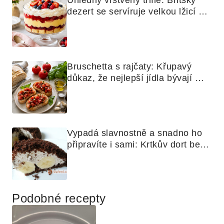
Úhledný vrstvený trifle: Britský 
dezert se servíruje velkou lžicí 
skoro jako bramborová kaše
Bruschetta s rajčaty: Křupavý 
důkaz, že nejlepší jídla bývají 
nejjednodušší
Vypadá slavnostně a snadno ho 
připravíte i sami: Krtkův dort bez 
mouky
Podobné recepty