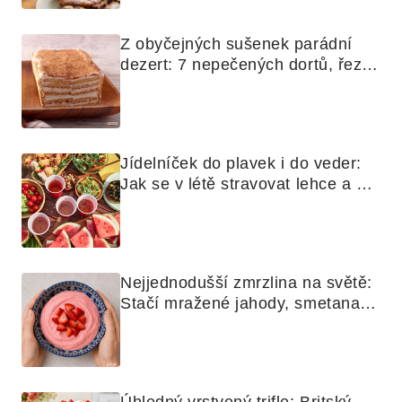
Z obyčejných sušenek parádní 
dezert: 7 nepečených dortů, řezů 
a koláčů
Jídelníček do plavek i do veder: 
Jak se v létě stravovat lehce a 
chytře
Nejjednodušší zmrzlina na světě: 
Stačí mražené jahody, smetana a 
mixér