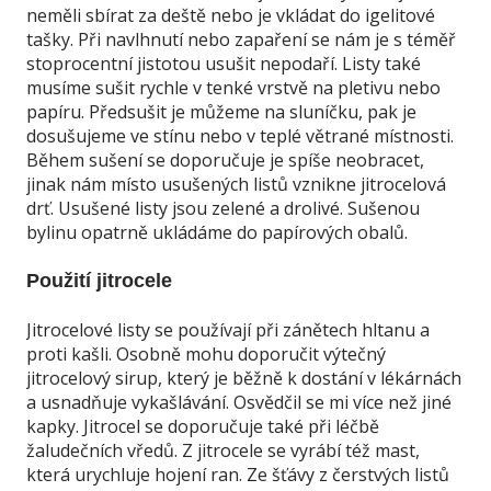
neměli sbírat za deště nebo je vkládat do igelitové
tašky. Při navlhnutí nebo zapaření se nám je s téměř
stoprocentní jistotou usušit nepodaří. Listy také
musíme sušit rychle v tenké vrstvě na pletivu nebo
papíru. Předsušit je můžeme na sluníčku, pak je
dosušujeme ve stínu nebo v teplé větrané místnosti.
Během sušení se doporučuje je spíše neobracet,
jinak nám místo usušených listů vznikne jitrocelová
drť. Usušené listy jsou zelené a drolivé. Sušenou
bylinu opatrně ukládáme do papírových obalů.
Použití jitrocele
Jitrocelové listy se používají při zánětech hltanu a
proti kašli. Osobně mohu doporučit výtečný
jitrocelový sirup, který je běžně k dostání v lékárnách
a usnadňuje vykašlávání. Osvědčil se mi více než jiné
kapky. Jitrocel se doporučuje také při léčbě
žaludečních vředů. Z jitrocele se vyrábí též mast,
která urychluje hojení ran. Ze šťávy z čerstvých listů