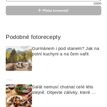
0/600
Přidat komentář
Reklama
Podobné fotorecepty
Gurmánem i pod stanem? Jak na 
polní kuchyni a na čem vařit
Reklama
Salát nemusí chutnat celé léto 
stejně. Objevte zálivky, které 
využijete i na maso, nudle nebo 
grilovanou zeleninu