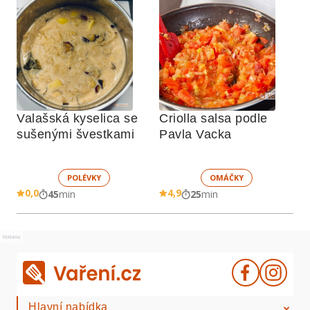
Valašská kyselica se 
Criolla salsa podle 
sušenými švestkami
Pavla Vacka
POLÉVKY
OMÁČKY
0,0
4,9
45
min
25
min
Reklama
Hlavní nabídka