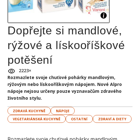
Dopřejte si mandlové,
rýžové a lískooříškové
potěšení
2223
×
Rozmazlete svoje chuťové pohárky mandlovým,
rýžovým nebo lískooříškovým nápojem. Nové Alpro
nápoje nejsou určeny pouze vyznavačům zdravého
životního stylu.
ZDRAVÁ KUCHYNĚ
NÁPOJE
VEGETARIÁNSKÁ KUCHYNĚ
OSTATNÍ
ZDRAVÍ A DIETY
Rozmazlete svoje chuťové pohárky mandlovým,