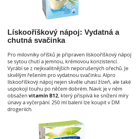
Lískooříškový nápoj: Vydatná a
chutná svačinka
Pro milovníky oříšků je připraven lískooříškový nápoj
se sytou chutí a jemnou, krémovou konzistencí.
Vyrábí se z nejkvalitnějších neporušených ořechů. Je
skvělým řešením pro vydatnou svačinku. Alpro
lískooříškový nápoj nejen skvěle uhasí žízeň, ale také
uspokojí touhu po něčem dobrém. Navíc je v něm
obsažen
vitamín B12
, který přispívá ke snížení míry
únavy a vyčerpání. 250 ml balení lze koupit v DM
drogeriích.