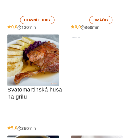
HLAVNÍ CHODY
OMÁČKY
0,0
0,0
120
min
360
min
Reklama
Svatomartinská husa 
na grilu
5,0
360
min