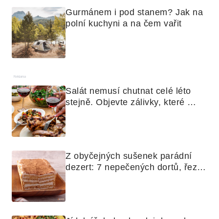
Gurmánem i pod stanem? Jak na 
polní kuchyni a na čem vařit
Reklama
Salát nemusí chutnat celé léto 
stejně. Objevte zálivky, které 
využijete i na maso, nudle nebo 
grilovanou zeleninu
Z obyčejných sušenek parádní 
dezert: 7 nepečených dortů, řezů 
a koláčů