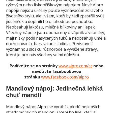
rýžovým nebo lískooříškovým nápojem. Nové Alpro
nápoje nejsou určeny pouze vyznavačům zdravého
životního stylu, ale i všem, kteří by rádi zpestřili svůj
jídelníček a doplnili ho o lahodnou pochoutku.
Neobsahují laktózu, mléčné bílkoviny ani lepek.
Všechny nápoje jsou obohaceny o vápník a vitamíny,
mají nízký podíl nasycených tuků a neobsahují umělá
dochucovadla, barviva ani sladidla. Představují
významnou složku různorodé a vyvážené stravy,
která je pro nás všechny velmi důležitá.
Podívejte se na stránky
www.alpro.com/cz
nebo
navštivte facebookovou
stránku
www.facebook.com/alpro
Mandlový nápoj: Jedinečná lehká
chuť mandlí
Mandlový nápoj Alpro se vyrábí z plodů nejlepších
středomořských mandloní. Ocení ho lidé, kteří si