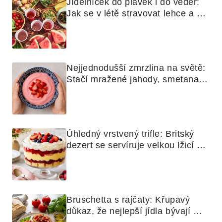
Jídelníček do plavek i do veder: 
Jak se v létě stravovat lehce a 
chytře
Nejjednodušší zmrzlina na světě: 
Stačí mražené jahody, smetana a 
mixér
Úhledný vrstvený trifle: Britský 
dezert se servíruje velkou lžicí 
skoro jako bramborová kaše
Bruschetta s rajčaty: Křupavý 
důkaz, že nejlepší jídla bývají 