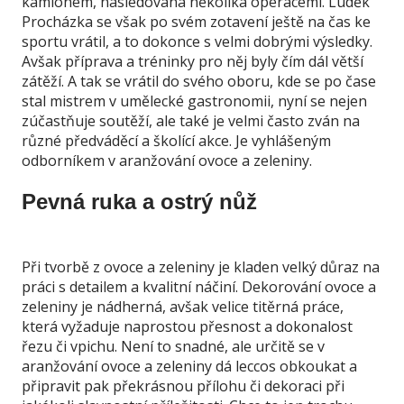
kamionem, následovaná několika operacemi. Luděk
Procházka se však po svém zotavení ještě na čas ke
sportu vrátil, a to dokonce s velmi dobrými výsledky.
Avšak příprava a tréninky pro něj byly čím dál větší
zátěží. A tak se vrátil do svého oboru, kde se po čase
stal mistrem v umělecké gastronomii, nyní se nejen
zúčastňuje soutěží, ale také je velmi často zván na
různé předváděcí a školící akce. Je vyhlášeným
odborníkem v aranžování ovoce a zeleniny.
Pevná ruka a ostrý nůž
Při tvorbě z ovoce a zeleniny je kladen velký důraz na
práci s detailem a kvalitní náčiní. Dekorování ovoce a
zeleniny je nádherná, avšak velice titěrná práce,
která vyžaduje naprostou přesnost a dokonalost
řezu či vpichu. Není to snadné, ale určitě se v
aranžování ovoce a zeleniny dá leccos obkoukat a
připravit pak překrásnou přílohu či dekoraci při