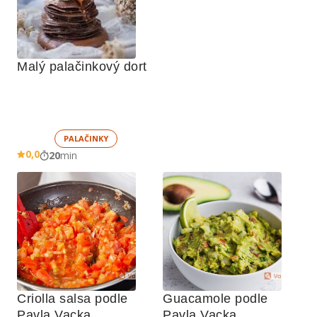
Malý palačinkový dort
PALAČINKY
0,0
20
min
Criolla salsa podle 
Guacamole podle 
Pavla Vacka
Pavla Vacka