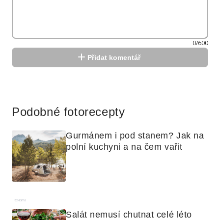
0/600
Přidat komentář
Reklama
Podobné fotorecepty
Gurmánem i pod stanem? Jak na 
polní kuchyni a na čem vařit
Reklama
Salát nemusí chutnat celé léto 