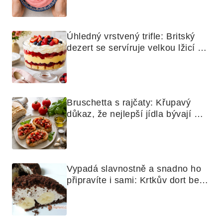
Úhledný vrstvený trifle: Britský 
dezert se servíruje velkou lžicí 
skoro jako bramborová kaše
Bruschetta s rajčaty: Křupavý 
důkaz, že nejlepší jídla bývají 
nejjednodušší
Vypadá slavnostně a snadno ho 
připravíte i sami: Krtkův dort bez 
mouky