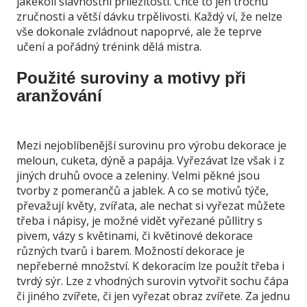
jakékoli slavnostní příležitosti. Chce to jen trochu
zručnosti a větší dávku trpělivosti. Každý ví, že nelze
vše dokonale zvládnout napoprvé, ale že teprve
učení a pořádný trénink dělá mistra.
Použité suroviny a motivy při
aranžování
Mezi nejoblíbenější surovinu pro výrobu dekorace je
meloun, cuketa, dýně a papája. Vyřezávat lze však i z
jiných druhů ovoce a zeleniny. Velmi pěkné jsou
tvorby z pomerančů a jablek. A co se motivů týče,
převažují květy, zvířata, ale nechat si vyřezat můžete
třeba i nápisy, je možné vidět vyřezané půllitry s
pivem, vázy s květinami, či květinové dekorace
různých tvarů i barem. Možností dekorace je
nepřeberné množství. K dekoracím lze použít třeba i
tvrdý sýr. Lze z vhodných surovin vytvořit sochu čápa
či jiného zvířete, či jen vyřezat obraz zvířete. Za jednu