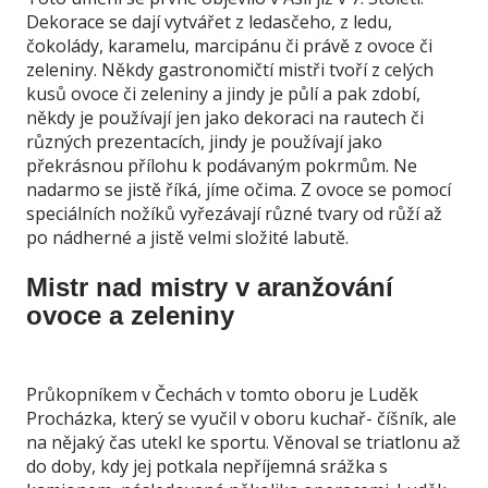
Dekorace se dají vytvářet z ledasčeho, z ledu,
čokolády, karamelu, marcipánu či právě z ovoce či
zeleniny. Někdy gastronomičtí mistři tvoří z celých
kusů ovoce či zeleniny a jindy je půlí a pak zdobí,
někdy je používají jen jako dekoraci na rautech či
různých prezentacích, jindy je používají jako
překrásnou přílohu k podávaným pokrmům. Ne
nadarmo se jistě říká, jíme očima. Z ovoce se pomocí
speciálních nožíků vyřezávají různé tvary od růží až
po nádherné a jistě velmi složité labutě.
Mistr nad mistry v aranžování
ovoce a zeleniny
Průkopníkem v Čechách v tomto oboru je Luděk
Procházka, který se vyučil v oboru kuchař- číšník, ale
na nějaký čas utekl ke sportu. Věnoval se triatlonu až
do doby, kdy jej potkala nepříjemná srážka s