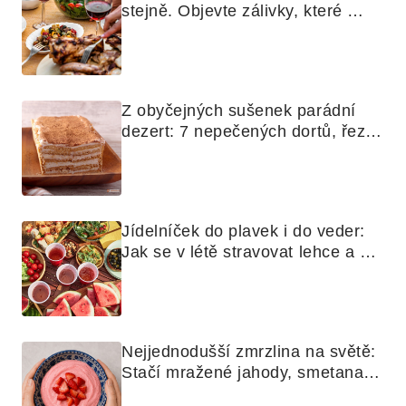
stejně. Objevte zálivky, které 
využijete i na maso, nudle nebo 
grilovanou zeleninu
Z obyčejných sušenek parádní 
dezert: 7 nepečených dortů, řezů 
a koláčů
Jídelníček do plavek i do veder: 
Jak se v létě stravovat lehce a 
chytře
Nejjednodušší zmrzlina na světě: 
Stačí mražené jahody, smetana a 
mixér