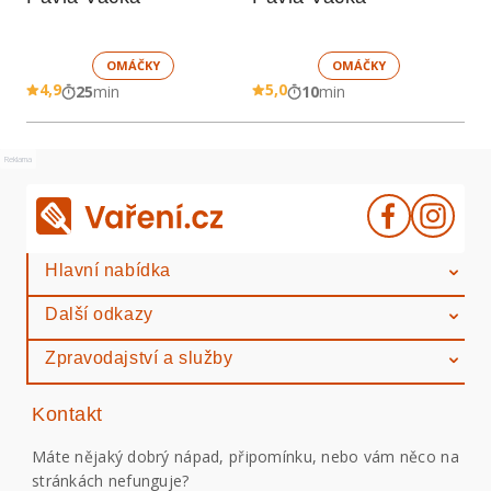
OMÁČKY
OMÁČKY
4,9
5,0
25
min
10
min
Reklama
Hlavní nabídka
Další odkazy
Zpravodajství a služby
Kontakt
Máte nějaký dobrý nápad, připomínku, nebo vám něco na
stránkách nefunguje?