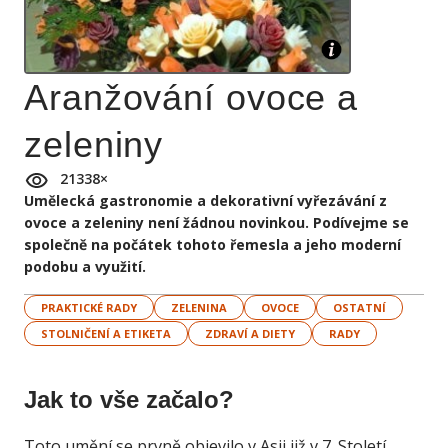
Aranžování ovoce a
zeleniny
21338
×
Umělecká gastronomie a dekorativní vyřezávání z
ovoce a zeleniny není žádnou novinkou. Podívejme se
společně na počátek tohoto řemesla a jeho moderní
podobu a využití.
PRAKTICKÉ RADY
ZELENINA
OVOCE
OSTATNÍ
STOLNIČENÍ A ETIKETA
ZDRAVÍ A DIETY
RADY
Jak to vše začalo?
Toto umění se prvně objevilo v Asii již v 7. Století.