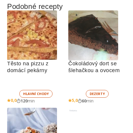
Podobné recepty
Těsto na pizzu z 
Čokoládový dort se 
domácí pekárny
šlehačkou a ovocem
HLAVNÍ CHODY
DEZERTY
0,0
5,0
120
min
60
min
Reklama