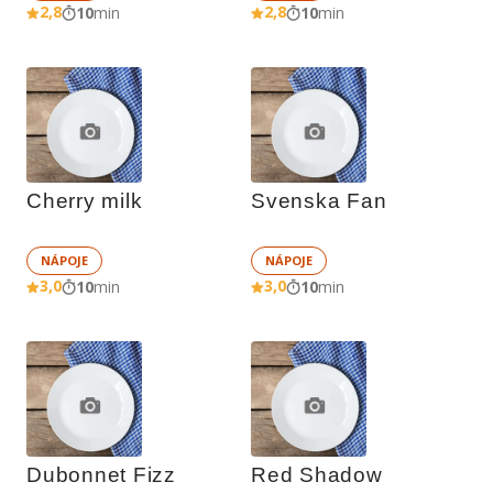
2,8
2,8
10
min
10
min
Cherry milk
Svenska Fan
NÁPOJE
NÁPOJE
3,0
3,0
10
min
10
min
Dubonnet Fizz
Red Shadow