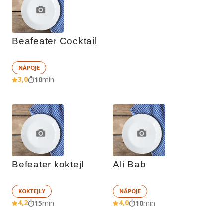
Beafeater Cocktail
NÁPOJE
3,0
10
min
Befeater koktejl
Ali Bab
KOKTEJLY
NÁPOJE
4,2
4,0
15
min
10
min