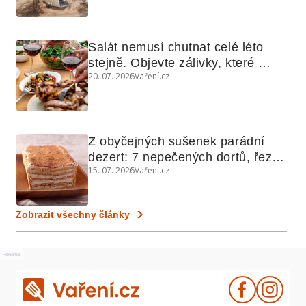
Salát nemusí chutnat celé léto 
stejně. Objevte zálivky, které 
20. 07. 2026
Vaření.cz
využijete i na maso, nudle nebo 
grilovanou zeleninu
Z obyčejných sušenek parádní 
dezert: 7 nepečených dortů, řezů 
15. 07. 2026
Vaření.cz
a koláčů
Zobrazit všechny články
Reklama