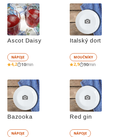
Ascot Daisy
Italský dort
NÁPOJE
MOUČNÍKY
4,2
2,9
10
min
90
min
Bazooka
Red gin
NÁPOJE
NÁPOJE