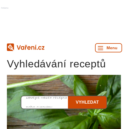
Reklama
Vyhledávání receptů
zadejte název receptu
VYHLEDAT
nebo suroviny