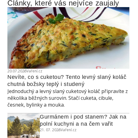
Články, které vás nejvíce zaujaly
20.07.2026
Vaření.cz
Nevíte, co s cuketou? Tento levný slaný koláč 
chutná božsky teplý i studený
Jednoduchý a levný slaný cuketový koláč připravíte z
několika běžných surovin. Stačí cuketa, cibule,
česnek, bylinky a mouka.
Gurmánem i pod stanem? Jak na 
polní kuchyni a na čem vařit
21. 07. 2026
Vaření.cz