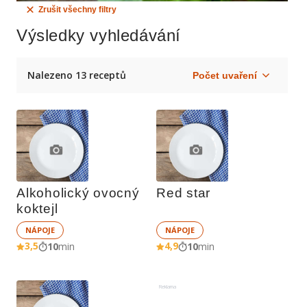
Zrušit všechny filtry
Výsledky vyhledávání
Nalezeno 13 receptů
Alkoholický ovocný 
Red star
koktejl
NÁPOJE
NÁPOJE
3,5
4,9
10
min
10
min
Reklama