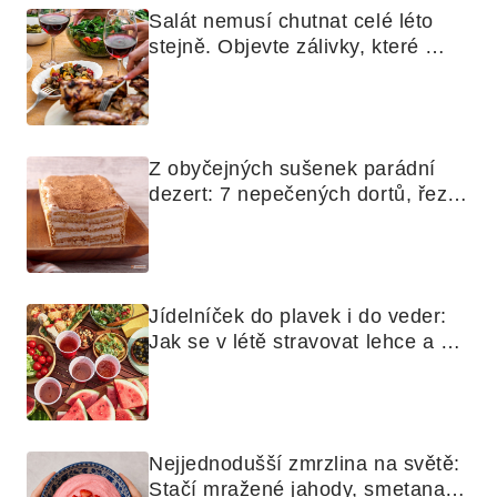
Salát nemusí chutnat celé léto 
stejně. Objevte zálivky, které 
využijete i na maso, nudle nebo 
grilovanou zeleninu
Z obyčejných sušenek parádní 
dezert: 7 nepečených dortů, řezů 
a koláčů
Jídelníček do plavek i do veder: 
Jak se v létě stravovat lehce a 
chytře
Nejjednodušší zmrzlina na světě: 
Stačí mražené jahody, smetana a 