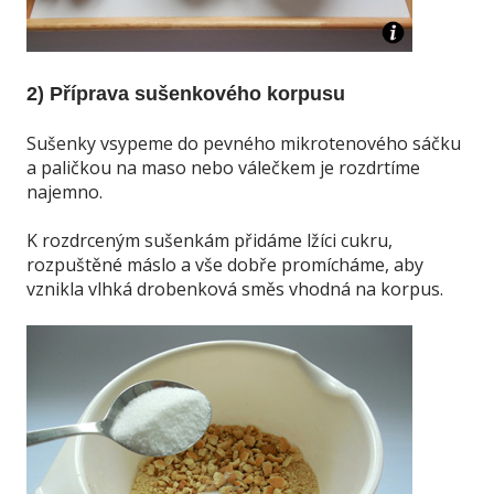
2) Příprava sušenkového korpusu
Sušenky vsypeme do pevného mikrotenového sáčku
a paličkou na maso nebo válečkem je rozdrtíme
najemno.
K rozdrceným sušenkám přidáme lžíci cukru,
rozpuštěné máslo a vše dobře promícháme, aby
vznikla vlhká drobenková směs vhodná na korpus.