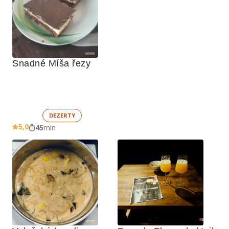
Snadné Míša řezy
DEZERTY
5,0
45
min