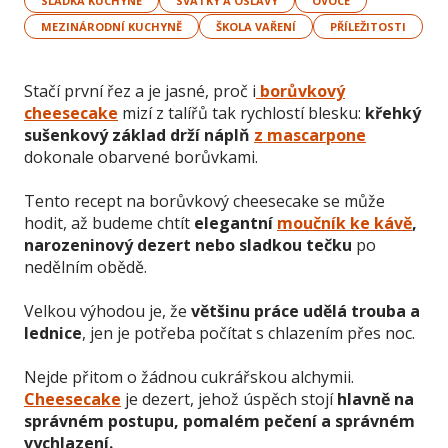
SLADKÁ KUCHYNĚ
SVÁTKY A OSLAVY
OVOCE
MEZINÁRODNÍ KUCHYNĚ
ŠKOLA VAŘENÍ
PŘÍLEŽITOSTI
Stačí první řez a je jasné, proč i
borůvkový
cheesecake
mizí z talířů tak rychlostí blesku:
křehký
sušenkový základ drží náplň
z mascarpone
dokonale obarvené borůvkami.
Tento recept na borůvkový cheesecake se může
hodit, až budeme chtít
elegantní
moučník ke kávě
,
narozeninový dezert nebo sladkou tečku
po
nedělním obědě.
Velkou výhodou je, že
většinu práce udělá trouba a
lednice
, jen je potřeba počítat s chlazením přes noc.
Nejde přitom o žádnou cukrářskou alchymii.
Cheesecake
je dezert, jehož úspěch stojí
hlavně na
správném postupu, pomalém pečení a správném
vychlazení.