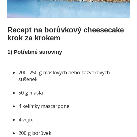
Recept na borůvkový cheesecake
krok za krokem
1) Potřebné suroviny
200–250 g máslových nebo zázvorových
sušenek
50 g másla
4 kelímky mascarpone
4 vejce
200 g borůvek