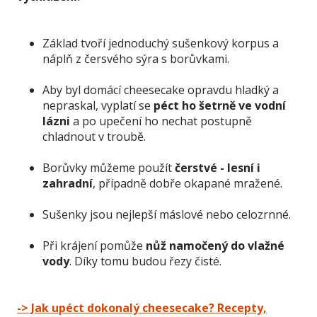
Základ tvoří jednoduchý sušenkový korpus a
náplň z čersvého sýra s borůvkami.
Aby byl domácí cheesecake opravdu hladký a
nepraskal, vyplatí se
péct ho šetrně ve vodní
lázni
a po upečení ho nechat postupně
chladnout v troubě.
Borůvky můžeme použít
čerstvé - lesní i
zahradní
, případně dobře okapané mražené.
Sušenky jsou nejlepší máslové nebo celozrnné.
Při krájení pomůže
nůž namočený do vlažné
vody
. Díky tomu budou řezy čisté.
-> Jak upéct dokonalý cheesecake? Recepty,