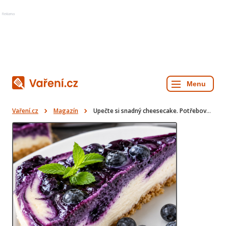
Reklama
Vaření.cz
Magazín
Upečte si snadný cheesecake. Potřebovat budete mascarpone, sušenky a borůvky