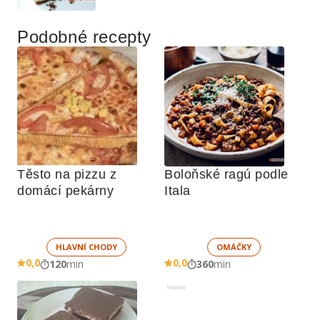
Podobné recepty
Těsto na pizzu z 
Boloňské ragú podle 
domácí pekárny
Itala
HLAVNÍ CHODY
OMÁČKY
0,0
0,0
120
min
360
min
Reklama