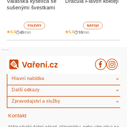
Valašská kyselica se 
Dracula Flavon koktejl
sušenými švestkami
POLÉVKY
NÁPOJE
0,0
5,0
45
min
10
min
Reklama
Hlavní nabídka
Další odkazy
Zpravodajství a služby
Kontakt
Máte nějaký dobrý nápad, připomínku, nebo vám něco na