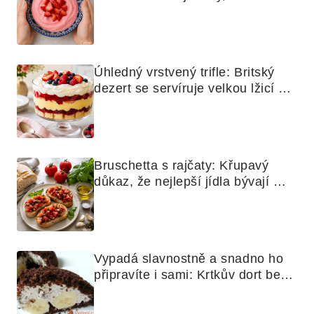
mixér
Úhledný vrstvený trifle: Britský 
dezert se servíruje velkou lžicí 
skoro jako bramborová kaše
Bruschetta s rajčaty: Křupavý 
důkaz, že nejlepší jídla bývají 
nejjednodušší
Vypadá slavnostně a snadno ho 
připravíte i sami: Krtkův dort bez 
mouky